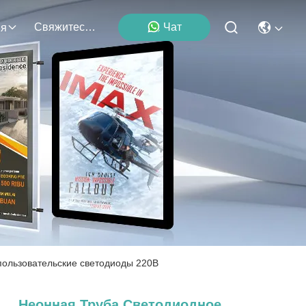
Свяжитесь С Нами
Чат
ия
пользовательские светодиоды 220В
Неонная Труба Светодиодное