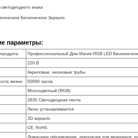
 светодиодного знака
агическое Бесконечное Зеркало
ие параметры:
продукта
Профессиональный Дом Магия RGB LED Бесконечное 
220 В
Акриловые, неоновые трубы
ость жизни
50000 часов
Многоцветный (RGB)
2835 Светодиодная лента
Легко устанавливается
3D зеркало
CE, RoHS
Домашнее оформление, декорация для вечеринок, ра