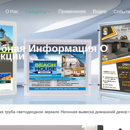
О Нас
Применение
Видео
Продукты
Событ
бная Информация О
кции
я труба светодиодное зеркало Неонная вывеска домашний декор 