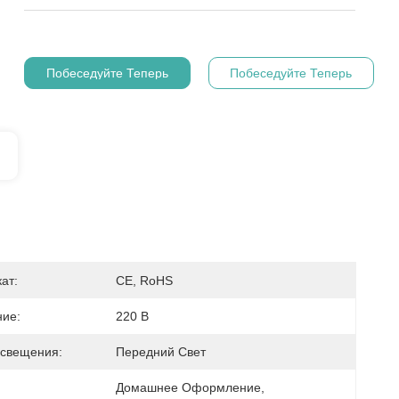
Побеседуйте Теперь
Побеседуйте Теперь
ат:
CE, RoHS
ие:
220 В
свещения:
Передний Свет
Домашнее Оформление, 