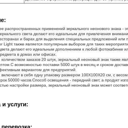
е:
е распространенных применений зеркального неонового знака - эт
зеркального света делают его идеальным для привлечения внимани
ресторанах и барах для выделения специальных предложений или 
rror Light также является популярным выбором для таких мероприят
 цвета делают его идеальным дополнением к любой фотокабинке ил
предмета в домах или офисах.
количеством заказов 20 штук, зеркальный неоновый знак также яв
оптом.С возможностью поставки 5000 штук в месяц и сроком достав
ективным вариантом для предприятий.
 включают в себя одну упаковку размером 100X100X20 см, с весом 8
рок 50000 часов.Способ освещения - передний свет, а продукт изг
стью настройки размера, зеркальный неоновый знак может соотве
 и услуги:
 перевозка: