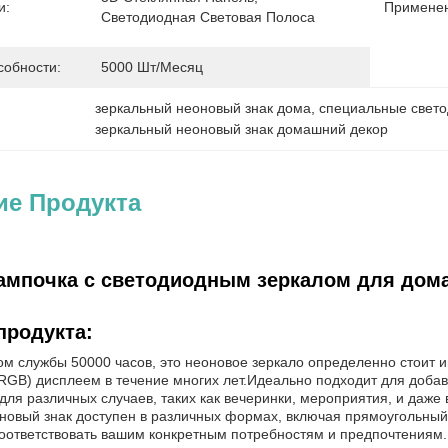
и:
Применен
Светодиодная Световая Полоса
собности:
5000 Шт/месяц
зеркальный неоновый знак дома
, 
специальные свет
зеркальный неоновый знак домашний декор
ие Продукта
ампочка с светодиодным зеркалом для дома
продукта:
ом службы 50000 часов, это неоновое зеркало определенно стоит и
RGB) дисплеем в течение многих лет.Идеально подходит для добав
для различных случаев, таких как вечеринки, мероприятия, и даже
новый знак доступен в различных формах, включая прямоугольный
оответствовать вашим конкретным потребностям и предпочтениям.