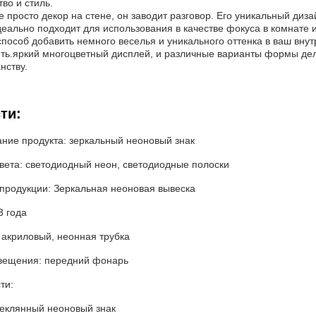
во и стиль.
не просто декор на стене, он заводит разговор. Его уникальный ди
деально подходит для использования в качестве фокуса в комнате и
пособ добавить немного веселья и уникального оттенка в ваш вну
еть.яркий многоцветный дисплей, и различные варианты формы де
нству.
ти:
ние продукта: зеркальный неоновый знак
света: светодиодный неон, светодиодные полоски
 продукции: Зеркальная неоновая вывеска
3 года
 акриловый, неонная трубка
вещения: передний фонарь
ти:
теклянный неоновый знак