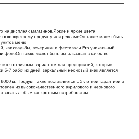
о на дисплеях магазинов.Яркие и яркие цвета
я к конкретному продукту или рекламеОн также может быть
пунктов меню.
ий, как свадьбы, вечеринки и фестивали.Его уникальный
и фонеОн также может быть использован в качестве
ляется отличным вариантом для предприятий, которые
ки 5-7 рабочих дней, зеркальный неоновый знак является
000 кг. Продукт также поставляется с 3-летней гарантией и
отовлен из высококачественного акрилового и неонового
тствовать любым конкретным потребностям.