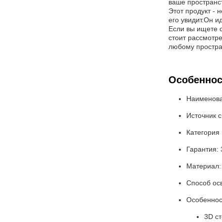
ваше пространст
Этот продукт - 
его увидит.Он и
Если вы ищете с
стоит рассмотр
любому простра
Особеннос
Наименова
Источник 
Категория
Гарантия: 
Материал:
Способ ос
Особеннос
3D с