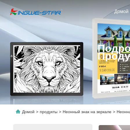
Домой
Подро
Проду
Домой
>
продукты
>
Неонный знак на зеркале
>
Неонна