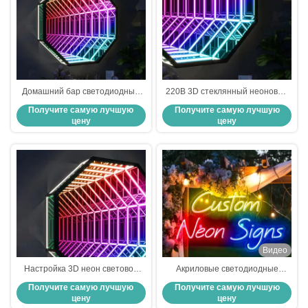
Домашний бар светодиодный
220В 3D стеклянный неоновый
неоновый знак зеркало фон
зеркальный знак с неоновой
Получите самую лучшую
Получите самую лучшую
стена декоративная
трубкой Партия с светодиодной
цену
цену
бесконечность светодиодный
неоновой полосой
зеркальный свет
Многоцветный
Видео
Настройка 3D неон световое
Акриловые светодиодные
зеркало CE Rgbw Led Neon Rgb
неоновые вывески Акриловая
Получите самую лучшую
Получите самую лучшую
полоса 50000 часов
светодиодная вывеска
цену
цену
Профессиональная фабрика