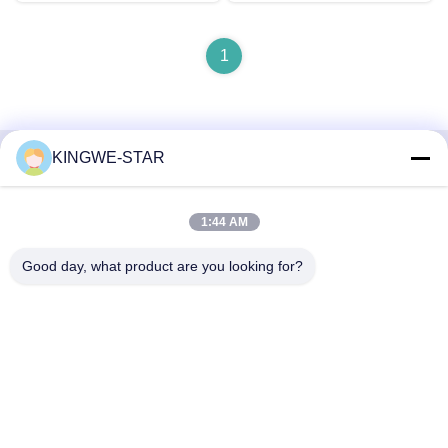
Изготовление на заказ
Неоновые вывески
1
KINGWE-STAR
Быстрый контакт
1:44 AM
Адрес
4 этаж, здание 4, промышленная зона Синтанг,
Good day, what product are you looking for?
Баишисия, улица Фюён, район Баоан, Шэньчжэнь,
Гуандун, Китай
Телефон
86-137-9834-3469
Электронная почта
Luna@kingwe-star.com