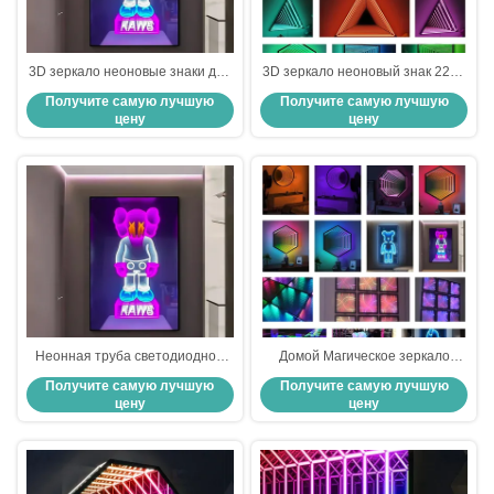
3D зеркало неоновые знаки для
3D зеркало неоновый знак 220V
вечеринки многоцветные RGB
меняющий цвет неоновый знак
Получите самую лучшую
Получите самую лучшую
LED неоны
для развлекательной зоны
цену
цену
Неонная труба светодиодное
Домой Магическое зеркало
зеркало Неонная вывеска
Неонный знак Бесконечность
Получите самую лучшую
Получите самую лучшую
домашний декор
Неонный светодиодный Rgb
цену
цену
пользовательские светодиоды
Таблица 3D Стекло Неонный
220В
знак