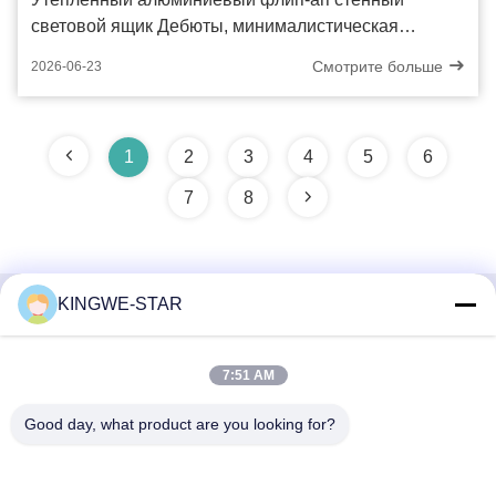
световой ящик Дебюты, минималистическая
металлическая текстура идеально подходит для
Смотрите больше
2026-06-23
розничных магазинов
1
2
3
4
5
6
7
8
KINGWE-STAR
Быстрый контакт
7:51 AM
Адрес
4 этаж, здание 4, промышленная зона Синтанг,
Good day, what product are you looking for?
Баишисия, улица Фюён, район Баоан, Шэньчжэнь,
Гуандун, Китай