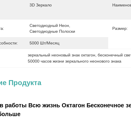
3D Зеркало
Наименов
Светодиодный Неон, 
а:
Размер:
Светодиодные Полоски
собности:
5000 Шт/месяц
зеркальный неоновый знак октагон
, 
бесконечный све
50000 часов жизни зеркального неонового знака
ие Продукта
ов работы Всю жизнь Октагон Бесконечное з
больше