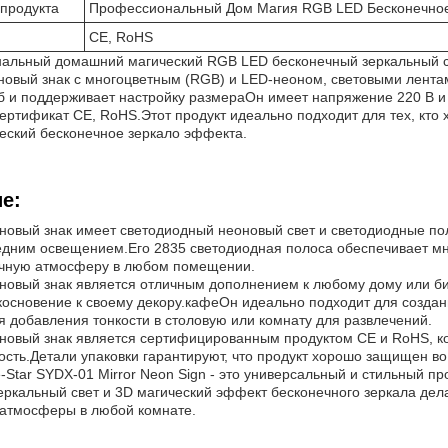
продукта
Профессиональный Дом Магия RGB LED Бесконечное 
CE, RoHS
альный домашний магический RGB LED бесконечный зеркальный св
овый знак с многоцветным (RGB) и LED-неоном, световыми лентами
уб и поддерживает настройку размераОн имеет напряжение 220 В и
ертификат CE, RoHS.Этот продукт идеально подходит для тех, кто 
ческий бесконечное зеркало эффекта.
е:
овый знак имеет светодиодный неоновый свет и светодиодные поло
дним освещением.Его 2835 светодиодная полоса обеспечивает мно
ичную атмосферу в любом помещении.
новый знак является отличным дополнением к любому дому или би
косновение к своему декору.кафеОн идеально подходит для созда
я добавления тонкости в столовую или комнату для развлечений.
новый знак является сертифицированным продуктом CE и RoHS, к
сть.Детали упаковки гарантируют, что продукт хорошо защищен во
-Star SYDX-01 Mirror Neon Sign - это универсальный и стильный п
еркальный свет и 3D магический эффект бесконечного зеркала дел
атмосферы в любой комнате.