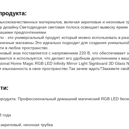
продукта:
высококачественных материалов, включая акриловые и неоновые тр
р дизайну.Светодиодная световая полоса освещает вывеску ярким RG
 вашими предпочтениями.
о - это универсальный продукт, который можно использовать в раз
зничные магазины.Это идеально подходит для создания уникальн
ти в любое пространство.
новый знак поставляется с напряжением 220 В, что обеспечивает 
вается и используется, что делает его удобным дополнением к ваш
sional Home Magic RGB LED Infinity Mirror Light Signboard 3D Glass
и изысканность в свое пространство.Так зачем ждать?Закажите св
ти:
продукта: Профессиональный домашний магический RGB LED беск
3 года
 акриловый, неонная трубка