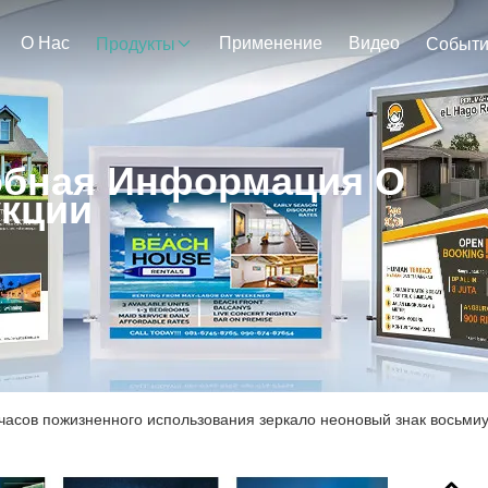
О Нас
Применение
Видео
Продукты
Событ
бная Информация О
кции
часов пожизненного использования зеркало неоновый знак восьми