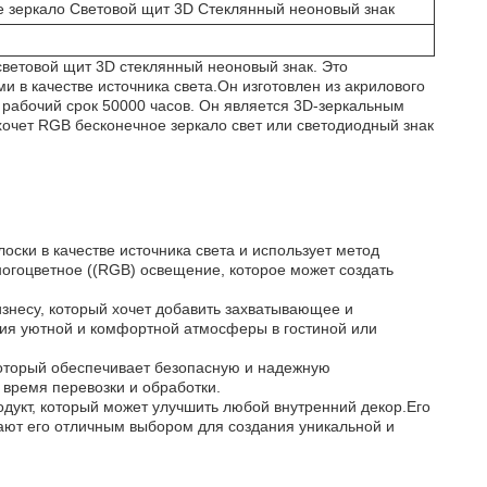
зеркало Световой щит 3D Стеклянный неоновый знак
етовой щит 3D стеклянный неоновый знак. Это
 в качестве источника света.Он изготовлен из акрилового
 рабочий срок 50000 часов. Он является 3D-зеркальным
хочет RGB бесконечное зеркало свет или светодиодный знак
ски в качестве источника света и использует метод
гоцветное ((RGB) освещение, которое может создать
знесу, который хочет добавить захватывающее и
ния уютной и комфортной атмосферы в гостиной или
оторый обеспечивает безопасную и надежную
 время перевозки и обработки.
родукт, который может улучшить любой внутренний декор.Его
ают его отличным выбором для создания уникальной и