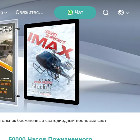
Свяжитесь С Нами
Чат
ия
угольник бесконечный светодиодный неоновый свет
50000 Часов Пожизненного