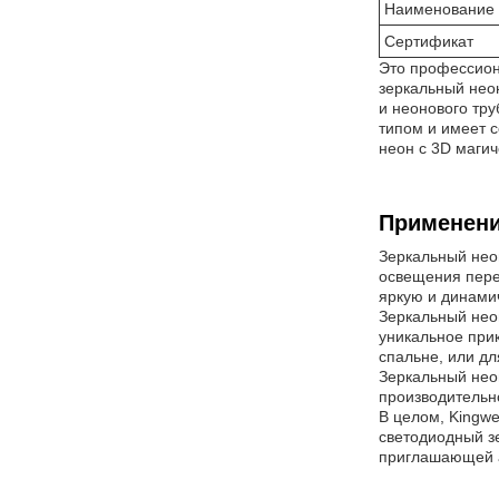
Наименование 
Сертификат
Это профессион
зеркальный неон
и неонового тр
типом и имеет с
неон с 3D маги
Применени
Зеркальный неон
освещения пере
яркую и динам
Зеркальный нео
уникальное при
спальне, или дл
Зеркальный нео
производительно
В целом, Kingwe
светодиодный з
приглашающей 