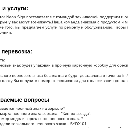
 и услуги:
rror Neon Sign поставляется с командой технической поддержки и
орые у вас могут возникнуть.Наша команда знакома с продуктом и
е того, мы предлагаем услуги по ремонту и обслуживанию, чтобы 
оянии.
 перевозка:
та:
новый знак будет упакован в прочную картонную коробку для обес
ьного неонового знака бесплатна и будет доставлена в течение 5
 плату.Вы получите номер отслеживания для отслеживания достав
аваемые вопросы
ывается неонный знак на зеркале?
 марка неонного знака зеркала - "Кингве-звезда".
номер модели зеркального неонового знака?
дели зеркального неонового знака - SYDX-01.