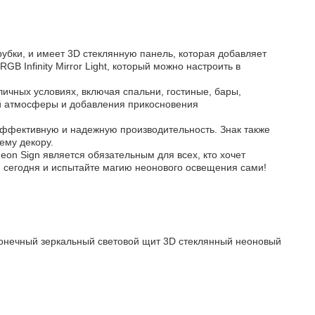
убки, и имеет 3D стеклянную панель, которая добавляет
B Infinity Mirror Light, который можно настроить в
личных условиях, включая спальни, гостиные, бары,
ой атмосферы и добавления прикосновения
эффективную и надежную производительность. Знак также
ему декору.
 Neon Sign является обязательным для всех, кто хочет
ой сегодня и испытайте магию неонового освещения сами!
онечный зеркальный световой щит 3D стеклянный неоновый