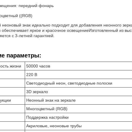
вещения: передний фонарь
гоцветный ((RGB)
й неоновый знак идеально подходит для добавления неонного зерк
и обеспечивает яркое и красочное освещениеИзготовленный из выс
яется с 3-летней гарантией.
ие параметры:
ость жизни
50000 часов
220 В
Светодиодный неон, светодиодные полоски
3D зеркало
дукции
Неонный знак на зеркале
Многоцветный (RGB)
Поддержка настройки
Акриловые, неоновые трубы