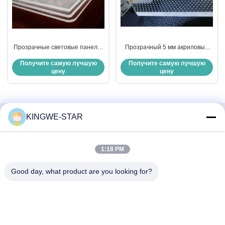
Прозрачные световые панели-
Прозрачный 5 мм акриловый
гиды Lgp Panel Light Acrylic
световой ориентировщик
Получите самую лучшую
Получите самую лучшую
5Mm PMMA
цену
цену
KINGWE-STAR
Быстрый контакт
1:18 PM
Адрес
4 этаж, здание 4, промышленная зона Синтанг,
Good day, what product are you looking for?
Баишисия, улица Фюён, район Баоан, Шэньчжэнь,
Гуандун, Китай
Телефон
86-137-9834-3469