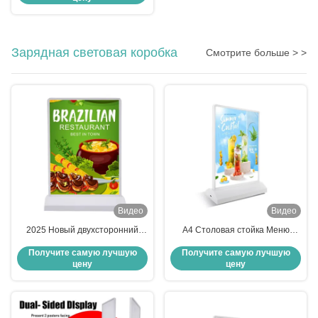
Зарядная световая коробка
Смотрите больше > >
Видео
Видео
2025 Новый двухсторонний
А4 Столовая стойка Меню
светодиодный заряжаемый
Дисплейная панель Рекламная
Получите самую лучшую
Получите самую лучшую
световой ящик для рекламных
реклама Перезаряжаемая
цену
цену
щитов
лампочка