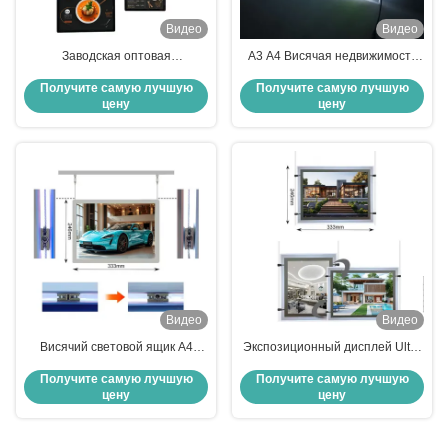
Видео
Видео
Заводская оптовая
А3 А4 Висячая недвижимость
светодиодная световая панель
Висячая светодиодная рама
Получите самую лучшую
Получите самую лучшую
Прочная светодиодная
Светодиодный
цену
цену
световая панель по разумной
кристаллический светодиодный
цене
фонарик
Видео
Видео
Висячий световой ящик А4
Экспозиционный дисплей Ultra
меню недвижимость дисплей
Slim A4 Light Box Backlit Acrylic
Получите самую лучшую
Получите самую лучшую
стройный светодиодный
Panel Display Crystal Light Box с
цену
цену
освещенный рекламный
входным напряжением DC12V
световой ящик
DC24V