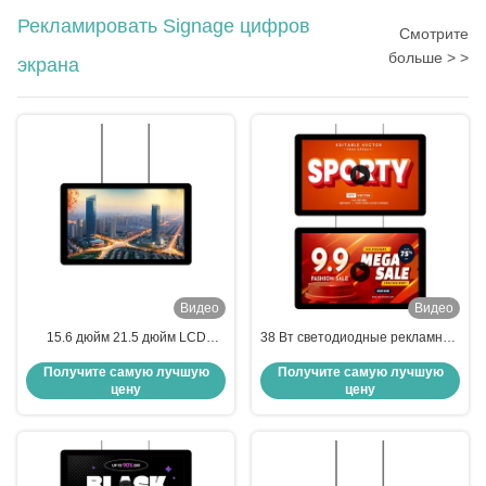
Рекламировать Signage цифров
Смотрите
больше > >
экрана
Видео
Видео
15.6 дюйм 21.5 дюйм LCD
38 Вт светодиодные рекламные
цифровые вывески
знаки светодиодные
Получите самую лучшую
Получите самую лучшую
электронные рекламные
рекламные щиты цифровые
цену
цену
дисплеи цифровые
знаки для рекламы
информационные дисплеи