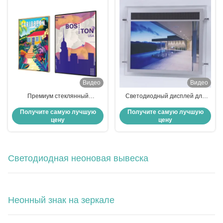
Видео
Видео
Премиум стеклянный
Светодиодный дисплей для
светодиодный лайтбокс.
фотографий и изображений
Получите самую лучшую
Получите самую лучшую
Заводская оптовая продажа.
формата A3 A4, акриловая
цену
цену
Ультратонкие рекламные
рамка, световой короб, вывеска
световые короба
для недвижимости, подвесная
рекламная светодиодная
панель
Светодиодная неоновая вывеска
Неонный знак на зеркале