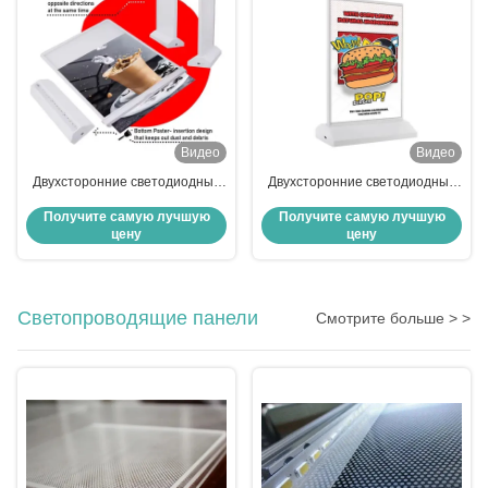
Видео
Видео
Двухсторонние светодиодные
Двухсторонние светодиодные
рекламные световые ящики А4
рекламные световые ящики А4
Получите самую лучшую
Получите самую лучшую
перезаряжаемые для
для перезаряжаемого меню
цену
цену
ресторанов
ресторана
Светопроводящие панели
Смотрите больше > >