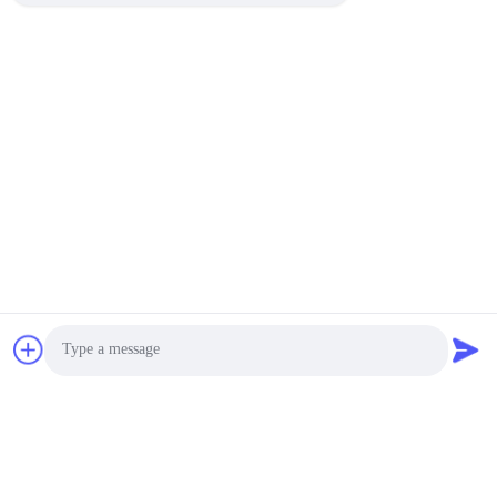
Тэги:
Автомобильные Лампы 18 В 1
12В Автомобильные Лампы Окружающей Среды
Светодиодные Чипы Беспроводное Освещение О
Быстрый контакт
Адрес
4 этаж, здание 4, промышленная зона Синтанг,
Баишисия, улица Фюён, район Баоан, Шэньчжэнь,
Гуандун, Китай
Photo