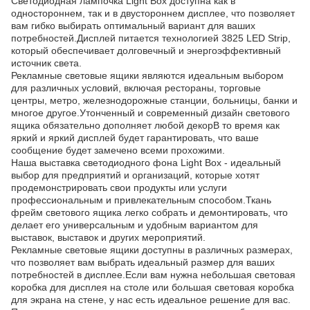
Светодиодная лампочка Light Box доступна как в
одностороннем, так и в двустороннем дисплее, что позволяет
вам гибко выбирать оптимальный вариант для ваших
потребностей.Дисплей питается технологией 3825 LED Strip,
который обеспечивает долговечный и энергоэффективный
источник света.
Рекламные световые ящики являются идеальным выбором
для различных условий, включая рестораны, торговые
центры, метро, железнодорожные станции, больницы, банки и
многое другое.Утонченный и современный дизайн светового
ящика обязательно дополняет любой декорВ то время как
яркий и яркий дисплей будет гарантировать, что ваше
сообщение будет замечено всеми прохожими.
Наша выставка светодиодного фона Light Box - идеальный
выбор для предприятий и организаций, которые хотят
продемонстрировать свои продукты или услуги
профессиональным и привлекательным способом.Ткань
фрейм светового ящика легко собрать и демонтировать, что
делает его универсальным и удобным вариантом для
выставок, выставок и других мероприятий.
Рекламные световые ящики доступны в различных размерах,
что позволяет вам выбрать идеальный размер для ваших
потребностей в дисплее.Если вам нужна небольшая световая
коробка для дисплея на столе или большая световая коробка
для экрана на стене, у нас есть идеальное решение для вас.