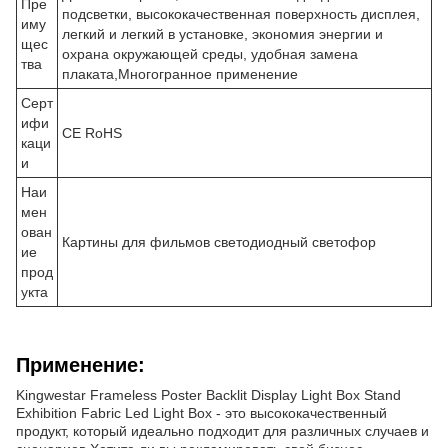
Пре
подсветки, высококачественная поверхность дисплея,
иму
легкий и легкий в установке, экономия энергии и
щес
охрана окружающей среды, удобная замена
тва
плаката,Многогранное применение
Серт
ифи
CE RoHS
каци
и
Наи
мен
ован
Картины для фильмов светодиодный светофор
ие
прод
укта
Применение:
Kingwestar Frameless Poster Backlit Display Light Box Stand
Exhibition Fabric Led Light Box - это высококачественный
продукт, который идеально подходит для различных случаев и