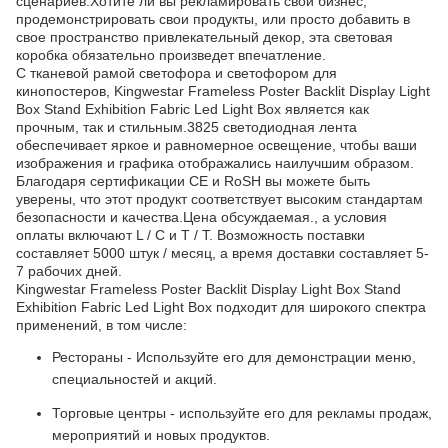
сценариев.Хотите ли вы рекламировать свой бизнес,
продемонстрировать свои продукты, или просто добавить в
свое пространство привлекательный декор, эта световая
коробка обязательно произведет впечатление.
С тканевой рамой светофора и светофором для
кинопостеров, Kingwestar Frameless Poster Backlit Display Light
Box Stand Exhibition Fabric Led Light Box является как
прочным, так и стильным.3825 светодиодная лента
обеспечивает яркое и равномерное освещение, чтобы ваши
изображения и графика отображались наилучшим образом.
Благодаря сертификации CE и RoSH вы можете быть
уверены, что этот продукт соответствует высоким стандартам
безопасности и качества.Цена обсуждаемая., а условия
оплаты включают L / C и T / T. Возможность поставки
составляет 5000 штук / месяц, а время доставки составляет 5-
7 рабочих дней.
Kingwestar Frameless Poster Backlit Display Light Box Stand
Exhibition Fabric Led Light Box подходит для широкого спектра
применений, в том числе:
Рестораны - Используйте его для демонстрации меню,
специальностей и акций.
Торговые центры - используйте его для рекламы продаж,
мероприятий и новых продуктов.