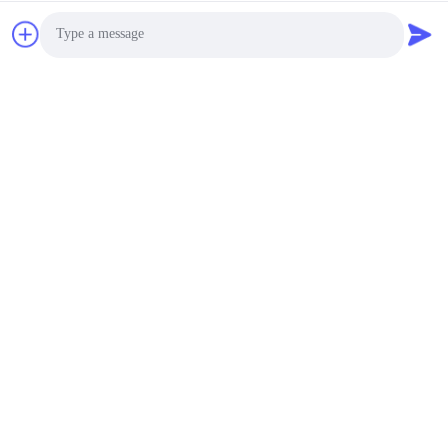
Быстрый контакт
Адрес
4 этаж, здание 4, промышленная зона Синтанг,
Баишисия, улица Фюён, район Баоан, Шэньчжэнь,
Гуандун, Китай
Photo
Телефон
Video Call
86-137-9834-3469
Audio Call
Электронная почта
Luna@kingwe-star.com
Политика конфиденциальности
|
Карта сайта
| Китай хорошо.
Качество Кристальная световая коробка Доставщик. 2024-
2026 SHENZHEN KINGWE-STAR OPTO-ELECTRONICS