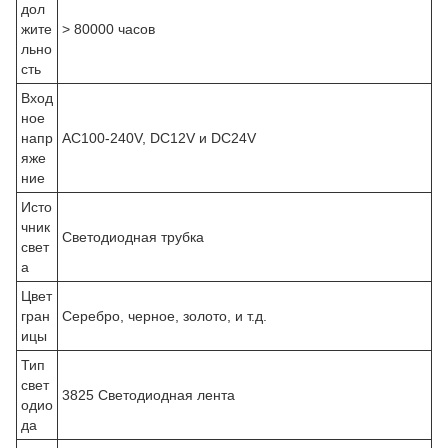
дол
жите
> 80000 часов
льно
сть
Вход
ное
напр
AC100-240V, DC12V и DC24V
яже
ние
Исто
чник
Светодиодная трубка
свет
а
Цвет
гран
Серебро, черное, золото, и т.д.
ицы
Тип
свет
3825 Светодиодная лента
одио
да