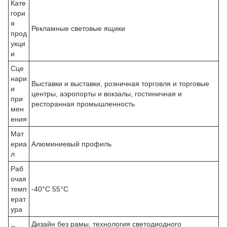
Кате
гори
я
Рекламные световые ящики
прод
укци
и
Сце
нари
Выставки и выставки, розничная торговля и торговые
и
центры, аэропорты и вокзалы, гостиничная и
при
ресторанная промышленность
мен
ения
Мат
ериа
Алюминиевый профиль
л
Раб
очая
темп
-40°C 55°C
ерат
ура
Дизайн без рамы, технология светодиодного