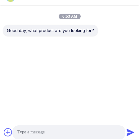
Адрес
6:53 AM
4 этаж, здание 4, промышленная зона Синтанг,
Баишисия, улица Фюён, район Баоан, Шэньчжэнь,
Good day, what product are you looking for?
Гуандун, Китай
Телефон
86-137-9834-3469
Электронная почта
Luna@kingwe-star.com
Политика конфиденциальности
|
Карта сайта
| Китай хорошо.
Качество Кристальная световая коробка Доставщик. 2024-
2026 SHENZHEN KINGWE-STAR OPTO-ELECTRONICS
TECHNOLOGY CO, LTD. Все. Все права защищены.