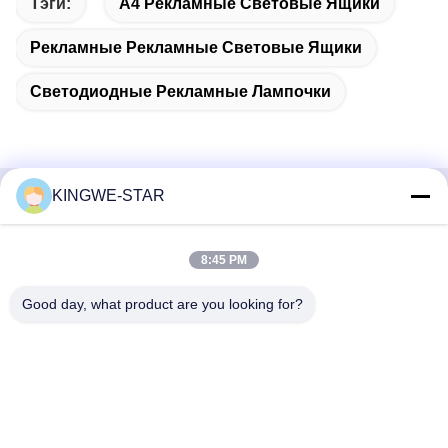
Тэги:
A4 Рекламные Световые Ящики
Рекламные Рекламные Световые Ящики
Светодиодные Рекламные Лампочки
KINGWE-STAR
Быстрый контакт
8:45 PM
Адрес
4 этаж, здание 4, промышленная зона Синтанг,
Good day, what product are you looking for?
Баишисия, улица Фюён, район Баоан, Шэньчжэнь,
Гуандун, Китай
Телефон
86-137-9834-3469
Электронная почта