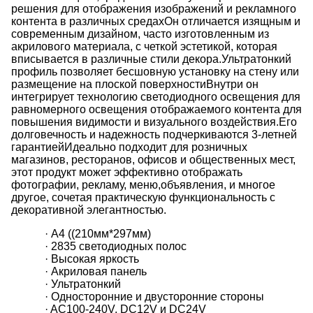
решения для отображения изображений и рекламного
контента в различных средахОн отличается изящным и
современным дизайном, часто изготовленным из
акрилового материала, с четкой эстетикой, которая
вписывается в различные стили декора.Ультратонкий
профиль позволяет бесшовную установку на стену или
размещение на плоской поверхностиВнутри он
интегрирует технологию светодиодного освещения для
равномерного освещения отображаемого контента для
повышения видимости и визуального воздействия.Его
долговечность и надежность подчеркиваются 3-летней
гарантиейИдеально подходит для розничных
магазинов, ресторанов, офисов и общественных мест,
этот продукт может эффективно отображать
фотографии, рекламу, меню,объявления, и многое
другое, сочетая практическую функциональность с
декоративной элегантностью.
· А4 ((210мм*297мм)
· 2835 светодиодных полос
· Высокая яркость
· Акриловая панель
· Ультратонкий
· Односторонние и двусторонние стороны
· AC100-240V, DC12V и DC24V