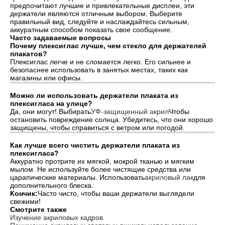
предпочитают лучшие и привлекательные дисплеи, эти
держатели являются отличным выбором. Выберите
правильный вид, следуйте и наслаждайтесь сильным,
аккуратным способом показать свое сообщение.
Часто задаваемые вопросы
Почему плексиглас лучше, чем стекло для держателей
плакатов?
Плексиглас легче и не сломается легко. Его сильнее и
безопаснее использовать в занятых местах, таких как
магазины или офисы.
Можно ли использовать держатели плаката из
плексигласа на улице?
Да, они могут! Выбирать
УФ-защищенный акрил
Чтобы
остановить повреждение солнца. Убедитесь, что они хорошо
защищены, чтобы справиться с ветром или погодой.
Как лучше всего чистить держатели плаката из
плексигласа?
Аккуратно протрите их мягкой, мокрой тканью и мягким
мылом. Не используйте более чистящие средства или
царапические материалы. Использовать
акриловый лак
для
дополнительного блеска.
Кончик:
Часто чисто, чтобы ваши держатели выглядели
свежими!
Смотрите также
Изучение акриловых кадров.