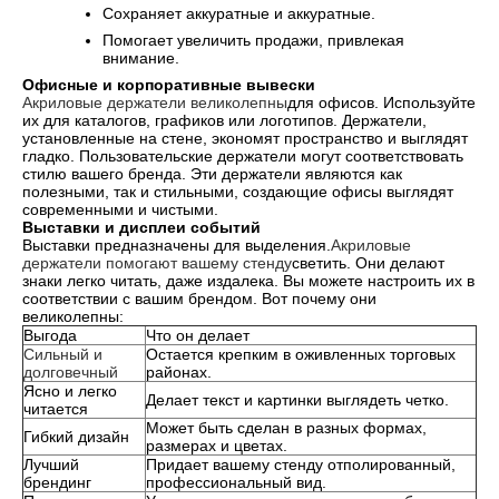
Сохраняет аккуратные и аккуратные.
Помогает увеличить продажи, привлекая
внимание.
Офисные и корпоративные вывески
Акриловые держатели великолепны
для офисов. Используйте
их для каталогов, графиков или логотипов. Держатели,
установленные на стене, экономят пространство и выглядят
гладко. Пользовательские держатели могут соответствовать
стилю вашего бренда. Эти держатели являются как
полезными, так и стильными, создающие офисы выглядят
современными и чистыми.
Выставки и дисплеи событий
Выставки предназначены для выделения.
Акриловые
держатели помогают вашему стенду
светить. Они делают
знаки легко читать, даже издалека. Вы можете настроить их в
соответствии с вашим брендом. Вот почему они
великолепны:
Выгода
Что он делает
Сильный и
Остается крепким в оживленных торговых
долговечный
районах.
Ясно и легко
Делает текст и картинки выглядеть четко.
читается
Может быть сделан в разных формах,
Гибкий дизайн
размерах и цветах.
Лучший
Придает вашему стенду отполированный,
брендинг
профессиональный вид.