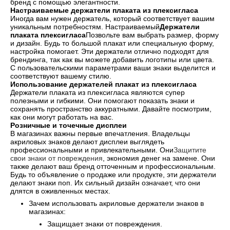
бренд с помощью элегантности.
Настраиваемые держатели плаката из плексигласа
Иногда вам нужен держатель, который соответствует вашим
уникальным потребностям. Настраиваемый
Держатели
плаката плексигласа
Позвольте вам выбрать размер, форму
и дизайн. Будь то большой плакат или специальную форму,
настройка помогает. Эти держатели отлично подходят для
брендинга, так как вы можете добавить логотипы или цвета.
С пользовательскими параметрами ваши знаки выделится и
соответствуют вашему стилю.
Использование держателей плакат из плексигласа
Держатели плаката из плексигласа являются супер
полезными и гибкими. Они помогают показать знаки и
сохранять пространство аккуратными. Давайте посмотрим,
как они могут работать на вас.
Розничные и точечные дисплеи
В магазинах важны первые впечатления. Владельцы
акриловых знаков делают дисплеи выглядеть
профессиональными и привлекательными. Они
Защитите
свои знаки от повреждения
, экономия денег на замене. Они
также делают ваш бренд отточенным и профессиональным.
Будь то объявление о продаже или продукте, эти держатели
делают знаки поп. Их сильный дизайн означает, что они
длятся в оживленных местах.
Зачем использовать акриловые держатели знаков в
магазинах:
Защищает знаки от повреждения.