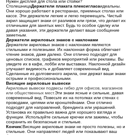
Нужен дисплей для стола или стойки?
Столешница
Держатели плаката плексигласа
идеальны.
Они хорошо работают в ресторанах, приемных столах или
кассе. Эти держатели легкие и легко перемещать. Чистый
акрил защищает знаки от разливов или грязи, что делает их
отличными для занятых мест. Будь то особое сделку или
давая указания, эти держатели делают ваше сообщение
заметным.
Держатели акриловых знаков с наклонами
Держатели акриловых знаков с наклонами являются
стильными и полезными. Их наклонная форма облегчает
чтение знаков, даже далеко. Они отлично подходят для
ценовых списков, графиков мероприятий или рекламы. Вы
увидите их в кафе, лобби или выставках. Наклонной дизайн
улучшает видимость и добавляет современный вид.
Сделанные из долговечного акрила, они держат ваши знаки
острыми и профессиональными.
Висящие акриловые вывески
Акриловые вывески подвесы гибко для офисов, магазинов
или общественных мест.
Эти знаки ясные и сильные, давая
современный вид. Повесьте их на потолках или стенах с
проводами, цепями или кронштейнами. Они отлично
подходят для направлений, брендинга или украшений.
Установка их правильно важна для хорошего взгляда и
функции. Используйте сильные крючки или зажимы, чтобы
сохранить их безопасные и стильные.
Кончик:
Висящие акриловые знаки не просто полезны, но и
стильные. Они направляют людей или показывают ваш