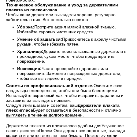
поверхностях.
Техническое обслуживание и уход за держателями
плаката из плексигласа
Чтобы ваши держатели выглядели хорошо, регулярно
заботитесь о них. Вот несколько советов:
Уборка:
Протрите акрил мягкой влажной тканью.
Избегайте суровых чистящих средств.
Умение обращаться:
Прикоснитесь к акрилу чистыми
руками, чтобы избежать пятен.
Хранилище:
Держите неиспользованные держатели в
прохладном, сухом месте, чтобы предотвратить
повреждение.
Инспекция:
Часто проверяйте царапины или
повреждения. Замените поврежденные держатели,
чтобы все выглядело в порядке.
Советы по профессиональной отделке:
Очистите свои
владельцы еженедельно, чтобы они были блестящими.
Используйте акриловый лак, чтобы исправить царапины и
заставить их выглядеть новыми.
Следуя этим шагам и советам, ваш
Держатели плаката
плексигласа
Будет оставаться в безопасности и отлично
выглядеть в течение долгого времени.
Держатели плаката из плексигласа удобны для
Улучшение
ваших дисплеев
Полем Они держат все опрятные, выглядят
красиво и длится дольше, чем бумага. Поскольку люди