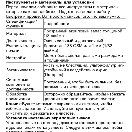
Инструменты и материалы для установки
Перед началом собирайте все инструменты и материалы,
которые вам понадобятся. Подготовка делает работу
быстрее и проще. Вот простой список того, что вам нужно:
Спецификация/
Подробности
функция
Прозрачный акриловый запас толщиной
Материал
1/8 дюйма
Долговечность
Очень сильный и долговечный
Емкость толщины
Держит до 135 GSM или 1 мм (1/32
печати
дюйма)
Может быть сделан разными размерами
Настройка
и толщинами
Чистый, не блестящий, ультрафильтр или
Заканчивается
устойчивый к воздействию акрил
(Duraplex)
Системные
Построенный, чтобы быть сильным, без
компоненты
ржавчины и очень долговечна
долговечности
Обработка
Осторожно обращайтесь, чтобы избежать
примечания
царапин или пятен во время очистки
Кончик:
Будьте мягкими с акриловыми листами, чтобы
избежать царапин. Используйте мягкую ткань, чтобы
очистить их и держать их в чистоте.
Установка настенных акриловых знаков
Установленные на стенах держатели экономят пространство
и делают знаки легко увидеть. Следуйте этим шагам, чтобы