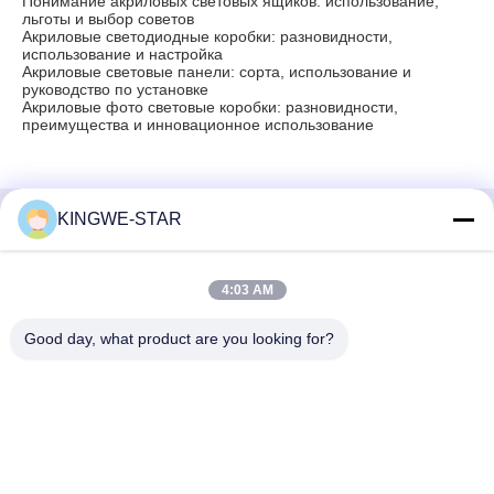
Понимание акриловых световых ящиков: использование,
льготы и выбор советов
Акриловые светодиодные коробки: разновидности,
использование и настройка
Акриловые световые панели: сорта, использование и
руководство по установке
Акриловые фото световые коробки: разновидности,
преимущества и инновационное использование
KINGWE-STAR
Быстрый контакт
4:03 AM
Адрес
4 этаж, здание 4, промышленная зона Синтанг,
Good day, what product are you looking for?
Баишисия, улица Фюён, район Баоан, Шэньчжэнь,
Гуандун, Китай
Телефон
86-137-9834-3469
Электронная почта