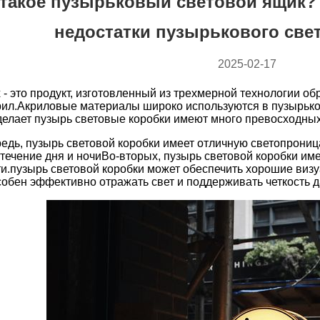
 такое пузырьковый световой ящик?
недостатки пузырькового све
2025-02-17
box - это продукт, изготовленный из трехмерной технологии 
рил.Акриловые материалы широко используются в пузырьков
 делает пузырь световые коробки имеют много превосходных
едь, пузырь световой коробки имеет отличную светопроница
 течение дня и ночиВо-вторых, пузырь световой коробки им
и.пузырь световой коробки может обеспечить хорошие виз
обен эффективно отражать свет и поддерживать четкость 