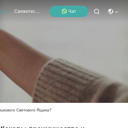
Свяжитесь С Нами
Чат
ия
рькового Светового Ящика?