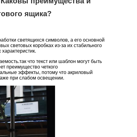
 Каковы преимущества и
тового ящика?
обработки светящихся символов, а его основной
ых световых коробках из-за их стабильного
 характеристик.
емость.так что текст или шаблон могут быть
еет преимущество четкого
уальные эффекты, потому что акриловый
даже при слабом освещении.