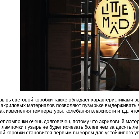
узырь световой коробки также обладает характеристиками 
 акриловых материалов позволяют пузырьке выдерживать
как изменения температуры, колебания влажности и т.д., чт
вет лампочки очень долговечен, потому что акриловый мат
 лампочки пузырь не будет исчезать более чем за десять ле
ой коробки становится первым выбором для устойчивого у