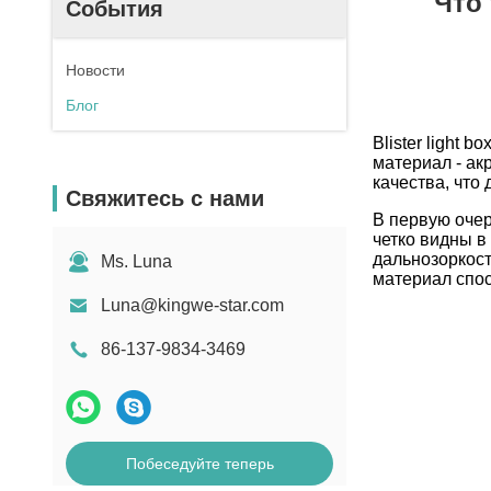
Что
События
Новости
Блог
Blister light 
материал - ак
качества, что
Свяжитесь с нами
В первую очер
четко видны в
дальнозоркост
Ms. Luna
материал спос
Luna@kingwe-star.com
86-137-9834-3469
Побеседуйте теперь