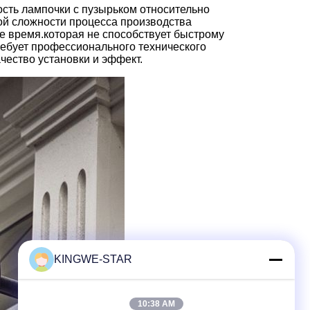
ость лампочки с пузырьком относительно
ой сложности процесса производства
е время.которая не способствует быстрому
ребует профессионального технического
чество установки и эффект.
KINGWE-STAR
10:38 AM