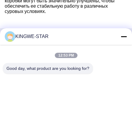
коробки могут быть значительно улучшены, чтобы
обеспечить ее стабильную работу в различных
суровых условиях.
KINGWE-STAR
Быстрый контакт
12:53 PM
Адрес
4 этаж, здание 4, промышленная зона Синтанг,
Good day, what product are you looking for?
Баишисия, улица Фюён, район Баоан, Шэньчжэнь,
Гуандун, Китай
Телефон
86-137-9834-3469
Электронная почта
Luna@kingwe-star.com