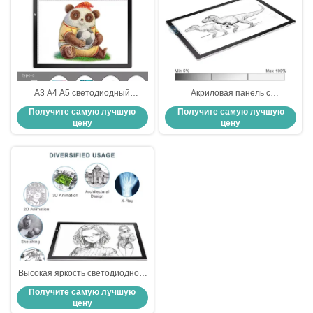
A3 A4 A5 светодиодный
Акриловая панель с
световой трассировщик Ultra
светодиодной световой
Получите самую лучшую
Получите самую лучшую
Slim Light Tracer Light Box DC5V
панелью энергосбережения
цену
цену
световой коробки с световой
панелью RoHS
Высокая яркость светодиодного
следового света 2835 полосы
Получите самую лучшую
односторонняя подвеска
цену