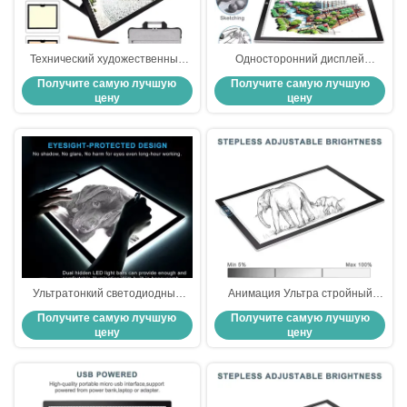
Технический художественный
Односторонний дисплей
рисунок Led рисунок Tracing Pad
световой следопытный панель
Получите самую лучшую
Получите самую лучшую
A3 A4 Рисунок световой доски
светодиодный рекламный
цену
цену
фонарик чертежная доска для
привлекательных объявлений
Ультратонкий светодиодный
Анимация Ультра стройный
световой просвет A4
светодиодный световой щит
Получите самую лучшую
Получите самую лучшую
освещенный картонный картон
210 х 297 мм Рекламные
цену
цену
световые коробки