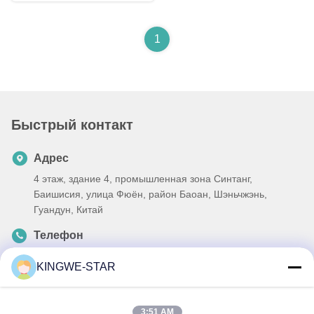
1
Быстрый контакт
Адрес
4 этаж, здание 4, промышленная зона Синтанг,
Баишисия, улица Фюён, район Баоан, Шэньчжэнь,
Гуандун, Китай
Телефон
86-137-9834-3469
KINGWE-STAR
Электронная почта
Luna@kingwe-star.com
3:51 AM