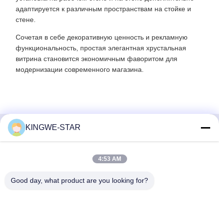
адаптируется к различным пространствам на стойке и
стене.
Сочетая в себе декоративную ценность и рекламную
функциональность, простая элегантная хрустальная
витрина становится экономичным фаворитом для
модернизации современного магазина.
KINGWE-STAR
Быстрый контакт
4:53 AM
Адрес
4 этаж, здание 4, промышленная зона Синтанг,
Good day, what product are you looking for?
Баишисия, улица Фюён, район Баоан, Шэньчжэнь,
Гуандун, Китай
Телефон