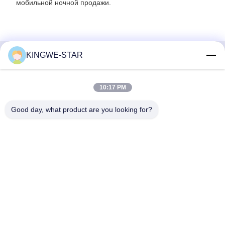
мобильной ночной продажи.
KINGWE-STAR
Быстрый контакт
10:17 PM
Адрес
4 этаж, здание 4, промышленная зона Синтанг,
Good day, what product are you looking for?
Баишисия, улица Фюён, район Баоан, Шэньчжэнь,
Гуандун, Китай
Телефон
86-137-9834-3469
Электронная почта
Luna@kingwe-star.com